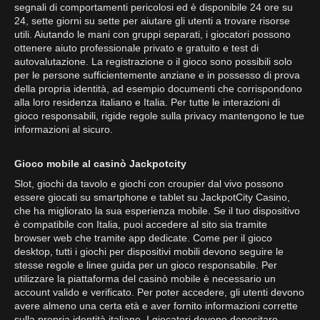
segnali di comportamenti pericolosi ed è disponibile 24 ore su
24, sette giorni su sette per aiutare gli utenti a trovare risorse
utili. Aiutando le mani con gruppi separati, i giocatori possono
ottenere aiuto professionale privato e gratuito e test di
autovalutazione. La registrazione o il gioco sono possibili solo
per le persone sufficientemente anziane e in possesso di prova
della propria identità, ad esempio documenti che corrispondono
alla loro residenza italiano e Italia. Per tutte le interazioni di
gioco responsabili, rigide regole sulla privacy mantengono le tue
informazioni al sicuro.
Gioco mobile al casinò Jackpotcity
Slot, giochi da tavolo e giochi con croupier dal vivo possono
essere giocati su smartphone e tablet su JackpotCity Casino,
che ha migliorato la sua esperienza mobile. Se il tuo dispositivo
è compatibile con Italia, puoi accedere al sito sia tramite
browser web che tramite app dedicate. Come per il gioco
desktop, tutti i giochi per dispositivi mobili devono seguire le
stesse regole e linee guida per un gioco responsabile. Per
utilizzare la piattaforma del casinò mobile è necessario un
account valido e verificato. Per poter accedere, gli utenti devono
avere almeno una certa età e aver fornito informazioni corrette
sulla propria identità italiano. I giocatori devono depositare