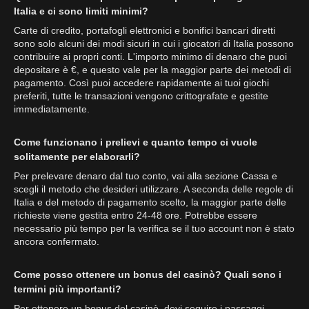
Italia e ci sono limiti minimi?
Carte di credito, portafogli elettronici e bonifici bancari diretti
sono solo alcuni dei modi sicuri in cui i giocatori di Italia possono
contribuire ai propri conti. L'importo minimo di denaro che puoi
depositare è €, e questo vale per la maggior parte dei metodi di
pagamento. Così puoi accedere rapidamente ai tuoi giochi
preferiti, tutte le transazioni vengono crittografate e gestite
immediatamente.
Come funzionano i prelievi e quanto tempo ci vuole
solitamente per elaborarli?
Per prelevare denaro dal tuo conto, vai alla sezione Cassa e
scegli il metodo che desideri utilizzare. A seconda delle regole di
Italia e del metodo di pagamento scelto, la maggior parte delle
richieste viene gestita entro 24-48 ore. Potrebbe essere
necessario più tempo per la verifica se il tuo account non è stato
ancora confermato.
Come posso ottenere un bonus del casinò? Quali sono i
termini più importanti?
Per ottenere un bonus del casinò, devi seguire i passaggi