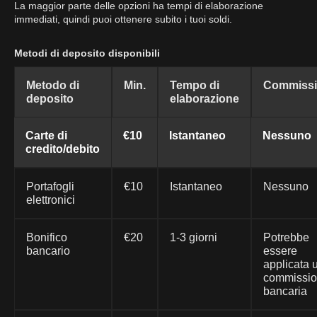
La maggior parte delle opzioni ha tempi di elaborazione
immediati, quindi puoi ottenere subito i tuoi soldi.
Metodi di deposito disponibili
Metodo di
Min.
Tempo di
Commissi
deposito
elaborazione
Carte di
€10
Istantaneo
Nessuno
credito/debito
Portafogli
€10
Istantaneo
Nessuno
elettronici
Bonifico
€20
1-3 giorni
Potrebbe
bancario
essere
applicata 
commissi
bancaria