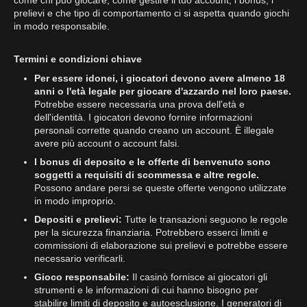
prelievi e che tipo di comportamento ci si aspetta quando giochi
in modo responsabile.
Termini e condizioni chiave
Per essere idonei, i giocatori devono avere almeno 18
anni o l'età legale per giocare d'azzardo nel loro paese.
Potrebbe essere necessaria una prova dell'età e
dell'identità. I giocatori devono fornire informazioni
personali corrette quando creano un account. È illegale
avere più account o account falsi.
I bonus di deposito e le offerte di benvenuto sono
soggetti a requisiti di scommessa e altre regole.
Possono andare persi se queste offerte vengono utilizzate
in modo improprio.
Depositi e prelievi:
Tutte le transazioni seguono le regole
per la sicurezza finanziaria. Potrebbero esserci limiti e
commissioni di elaborazione sui prelievi e potrebbe essere
necessario verificarli.
Gioco responsabile:
Il casinò fornisce ai giocatori gli
strumenti e le informazioni di cui hanno bisogno per
stabilire limiti di deposito e autoesclusione. I generatori di