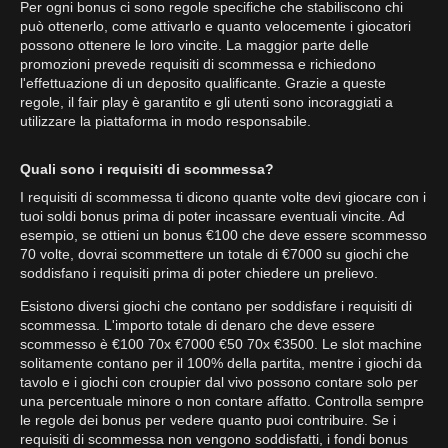
Per ogni bonus ci sono regole specifiche che stabiliscono chi
può ottenerlo, come attivarlo e quanto velocemente i giocatori
possono ottenere le loro vincite. La maggior parte delle
promozioni prevede requisiti di scommessa e richiedono
l'effettuazione di un deposito qualificante. Grazie a queste
regole, il fair play è garantito e gli utenti sono incoraggiati a
utilizzare la piattaforma in modo responsabile.
Quali sono i requisiti di scommessa?
I requisiti di scommessa ti dicono quante volte devi giocare con i
tuoi soldi bonus prima di poter incassare eventuali vincite. Ad
esempio, se ottieni un bonus €100 che deve essere scommesso
70 volte, dovrai scommettere un totale di €7000 su giochi che
soddisfano i requisiti prima di poter chiedere un prelievo.
Esistono diversi giochi che contano per soddisfare i requisiti di
scommessa. L'importo totale di denaro che deve essere
scommesso è €100 70x €7000 €50 70x €3500. Le slot machine
solitamente contano per il 100% della partita, mentre i giochi da
tavolo e i giochi con croupier dal vivo possono contare solo per
una percentuale minore o non contare affatto. Controlla sempre
le regole dei bonus per vedere quanto puoi contribuire. Se i
requisiti di scommessa non vengono soddisfatti, i fondi bonus