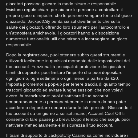
giocatori possano giocare in modo sicuro e responsabile.
Esistono regole chiare per aiutare le persone a controllare il
proprio gioco e impedire che le persone vengano ferite dal gioco
d'azzardo. JackpotCity punta sia sul divertimento che sulla
salute dei giocatori, offrendo loro strumenti per l'autocontrollo e
un'atmosfera amichevole. I giocatori hanno a disposizione
numerose funzionalità utili che mirano a incoraggiare un gioco
responsabile.
Dopo la registrazione, puoi ottenere subito questi strumenti e
utilizzarli facilmente in qualsiasi momento dalle impostazioni del
tuo account. Funzionalità principali di protezione dei giocatori:
Limiti di deposito: puoi limitare l'importo che puoi depositare
ogni giorno, ogni settimana o ogni mese, a partire da €20.
Imposta promemoria pop-up per tenere traccia di quanto tempo
trascorri giocando ed evitare lunghe sessioni che non volevi
avere. Autoesclusione: puoi disattivare il tuo account
temporaneamente o permanentemente in modo da non poter
accedere o depositare denaro durante tale periodo. Bloccando il
tuo account da un giorno a sei settimane, Account Cool-Off ti
consente di fare pause più brevi. Dopo il tempo che scegli, puoi
riattivare immediatamente e in sicurezza il tuo account.
Il team di supporto di JackpotCity Casino sa come individuare i