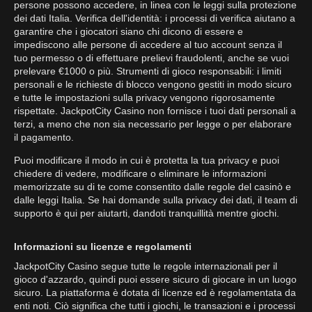
persone possono accedere, in linea con le leggi sulla protezione
dei dati Italia. Verifica dell'identità: i processi di verifica aiutano a
garantire che i giocatori siano chi dicono di essere e
impediscono alle persone di accedere al tuo account senza il
tuo permesso o di effettuare prelievi fraudolenti, anche se vuoi
prelevare €1000 o più. Strumenti di gioco responsabili: i limiti
personali e le richieste di blocco vengono gestiti in modo sicuro
e tutte le impostazioni sulla privacy vengono rigorosamente
rispettate. JackpotCity Casino non fornisce i tuoi dati personali a
terzi, a meno che non sia necessario per legge o per elaborare
il pagamento.
Puoi modificare il modo in cui è protetta la tua privacy e puoi
chiedere di vedere, modificare o eliminare le informazioni
memorizzate su di te come consentito dalle regole del casinò e
dalle leggi Italia. Se hai domande sulla privacy dei dati, il team di
supporto è qui per aiutarti, dandoti tranquillità mentre giochi.
Informazioni su licenze e regolamenti
JackpotCity Casino segue tutte le regole internazionali per il
gioco d'azzardo, quindi puoi essere sicuro di giocare in un luogo
sicuro. La piattaforma è dotata di licenze ed è regolamentata da
enti noti. Ciò significa che tutti i giochi, le transazioni e i processi