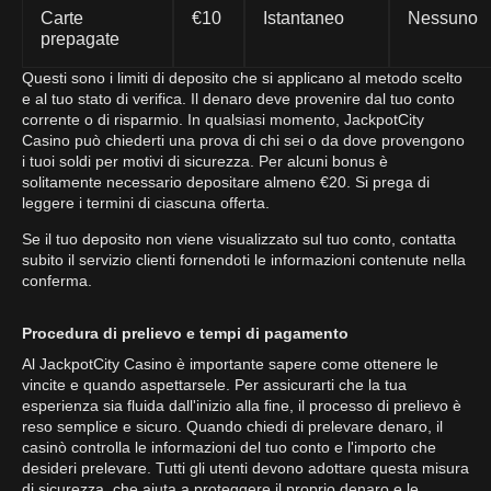
Carte
€10
Istantaneo
Nessuno
prepagate
Questi sono i limiti di deposito che si applicano al metodo scelto
e al tuo stato di verifica. Il denaro deve provenire dal tuo conto
corrente o di risparmio. In qualsiasi momento, JackpotCity
Casino può chiederti una prova di chi sei o da dove provengono
i tuoi soldi per motivi di sicurezza. Per alcuni bonus è
solitamente necessario depositare almeno €20. Si prega di
leggere i termini di ciascuna offerta.
Se il tuo deposito non viene visualizzato sul tuo conto, contatta
subito il servizio clienti fornendoti le informazioni contenute nella
conferma.
Procedura di prelievo e tempi di pagamento
Al JackpotCity Casino è importante sapere come ottenere le
vincite e quando aspettarsele. Per assicurarti che la tua
esperienza sia fluida dall'inizio alla fine, il processo di prelievo è
reso semplice e sicuro. Quando chiedi di prelevare denaro, il
casinò controlla le informazioni del tuo conto e l'importo che
desideri prelevare. Tutti gli utenti devono adottare questa misura
di sicurezza, che aiuta a proteggere il proprio denaro e le