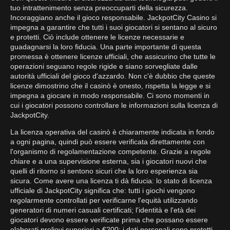
tuo intrattenimento senza preoccuparti della sicurezza.
Incoraggiano anche il gioco responsabile. JackpotCity Casino si
impegna a garantire che tutti i suoi giocatori si sentano al sicuro
e protetti. Ciò include ottenere le licenze necessarie e
guadagnarsi la loro fiducia. Una parte importante di questa
promessa è ottenere licenze ufficiali, che assicurino che tutte le
operazioni seguano regole rigide e siano sorvegliate dalle
autorità ufficiali del gioco d'azzardo. Non c'è dubbio che queste
licenze dimostrino che il casinò è onesto, rispetta la legge e si
impegna a giocare in modo responsabile. Ci sono momenti in
cui i giocatori possono controllare le informazioni sulla licenza di
JackpotCity.
La licenza operativa del casinò è chiaramente indicata in fondo
a ogni pagina, quindi può essere verificata direttamente con
l'organismo di regolamentazione competente. Grazie a regole
chiare e a una supervisione esterna, sia i giocatori nuovi che
quelli di ritorno si sentono sicuri che la loro esperienza sia
sicura. Come avere una licenza ti dà fiducia: lo stato di licenza
ufficiale di JackpotCity significa che: tutti i giochi vengono
regolarmente controllati per verificarne l'equità utilizzando
generatori di numeri casuali certificati; l'identità e l'età dei
giocatori devono essere verificate prima che possano essere
elaborati prelievi superiori a €200; i dati personali sono protetti