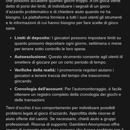
che possono accadere quando giochi troppo. A chi gioca viene
detto di porsi dei limiti, di individuare i segnali di un gioco
d'azzardo problematico e di chiedere aiuto quando ne ha
bisogno. La piattaforma fornisce a tutti i suoi utenti gli strumenti
e le informazioni di cui hanno bisogno per fare scelte di gioco
sane.
Limiti di deposito:
I giocatori possono impostare limiti su
quanto possono depositare ogni giorno, settimana o mese
per tenere sotto controllo le loro spese.
Autoesclusione:
Questo strumento consente agli utenti di
smettere di giocare per un certo periodo di tempo.
Verifiche della realtà:
I promemoria regolari aiutano i
giocatori a tenere traccia del tempo che trascorrono
giocando.
Cronologia dell'account:
Per l'automonitoraggio, è facile
ottenere un registro completo della cronologia dei giochi e
delle transazioni.
Tieni d'occhio il tuo comportamento per individuare possibili
problemi legati al gioco d'azzardo. Approfitta delle risorse di
aiuto offerte dal casinò. Se necessario, chiedi aiuto a gruppi
professionali. Risorsa di supporto: Gamblers Anonymous offre
gruppi di supporto privati per persone che hanno problemi con il