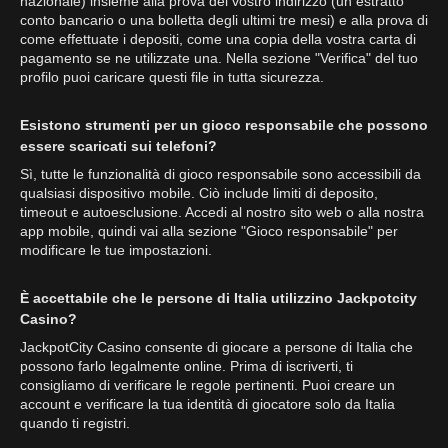
nazionale) insieme alla prova del vostro indirizzo (un estratto
conto bancario o una bolletta degli ultimi tre mesi) e alla prova di
come effettuate i depositi, come una copia della vostra carta di
pagamento se ne utilizzate una. Nella sezione "Verifica" del tuo
profilo puoi caricare questi file in tutta sicurezza.
Esistono strumenti per un gioco responsabile che possono
essere scaricati sui telefoni?
Sì, tutte le funzionalità di gioco responsabile sono accessibili da
qualsiasi dispositivo mobile. Ciò include limiti di deposito,
timeout e autoesclusione. Accedi al nostro sito web o alla nostra
app mobile, quindi vai alla sezione "Gioco responsabile" per
modificare le tue impostazioni.
È accettabile che le persone di Italia utilizzino Jackpotcity
Casino?
JackpotCity Casino consente di giocare a persone di Italia che
possono farlo legalmente online. Prima di iscriverti, ti
consigliamo di verificare le regole pertinenti. Puoi creare un
account e verificare la tua identità di giocatore solo da Italia
quando ti registri.