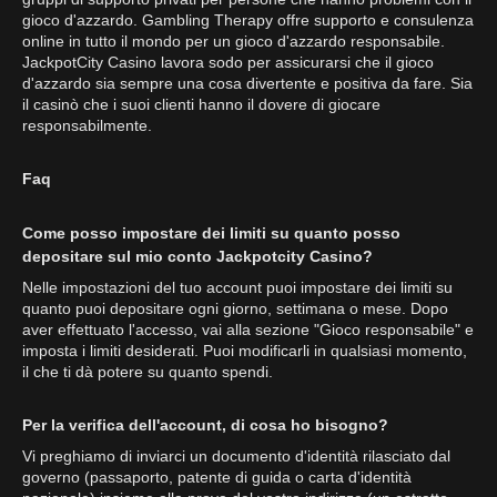
gioco d'azzardo. Gambling Therapy offre supporto e consulenza
online in tutto il mondo per un gioco d'azzardo responsabile.
JackpotCity Casino lavora sodo per assicurarsi che il gioco
d'azzardo sia sempre una cosa divertente e positiva da fare. Sia
il casinò che i suoi clienti hanno il dovere di giocare
responsabilmente.
Faq
Come posso impostare dei limiti su quanto posso
depositare sul mio conto Jackpotcity Casino?
Nelle impostazioni del tuo account puoi impostare dei limiti su
quanto puoi depositare ogni giorno, settimana o mese. Dopo
aver effettuato l'accesso, vai alla sezione "Gioco responsabile" e
imposta i limiti desiderati. Puoi modificarli in qualsiasi momento,
il che ti dà potere su quanto spendi.
Per la verifica dell'account, di cosa ho bisogno?
Vi preghiamo di inviarci un documento d'identità rilasciato dal
governo (passaporto, patente di guida o carta d'identità