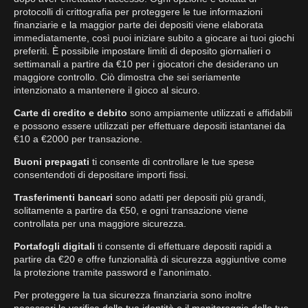
protocolli di crittografia per proteggere le tue informazioni
finanziarie e la maggior parte dei depositi viene elaborata
immediatamente, così puoi iniziare subito a giocare ai tuoi giochi
preferiti. È possibile impostare limiti di deposito giornalieri o
settimanali a partire da €10 per i giocatori che desiderano un
maggiore controllo. Ciò dimostra che sei seriamente
intenzionato a mantenere il gioco al sicuro.
Carte di credito e debito
sono ampiamente utilizzati e affidabili
e possono essere utilizzati per effettuare depositi istantanei da
€10 a €2000 per transazione.
Buoni prepagati
ti consente di controllare le tue spese
consentendoti di depositare importi fissi.
Trasferimenti bancari
sono adatti per depositi più grandi,
solitamente a partire da €50, e ogni transazione viene
controllata per una maggiore sicurezza.
Portafogli digitali
ti consente di effettuare depositi rapidi a
partire da €20 e offre funzionalità di sicurezza aggiuntive come
la protezione tramite password e l'anonimato.
Per proteggere la tua sicurezza finanziaria sono inoltre
necessari la verifica della tua identità e il monitoraggio delle tue