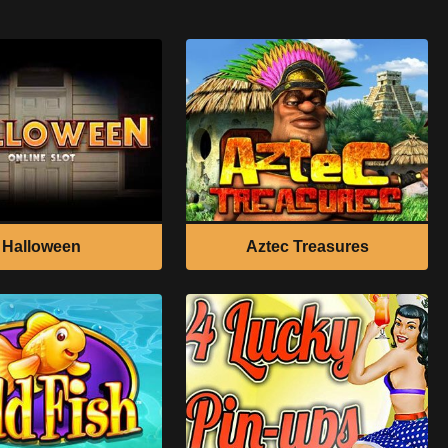
Halloween
Aztec Treasures