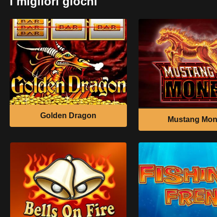
I migliori giochi
Casinò online completamente autorizzato e regolamenta
Breve descrizione dell'app Jackpotcity Casino
Golden Dragon
Mustang Mo