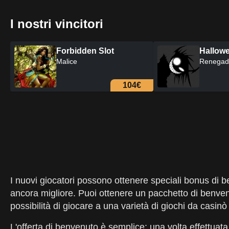
I nostri vincitori
Forbidden Slot
Hallow
Malice
Renegad
104€
I nuovi giocatori possono ottenere speciali bonus di 
ancora migliore. Puoi ottenere un pacchetto di benvenu
possibilità di giocare a una varietà di giochi da casinò
L'offerta di benvenuto è semplice: una volta effettuat