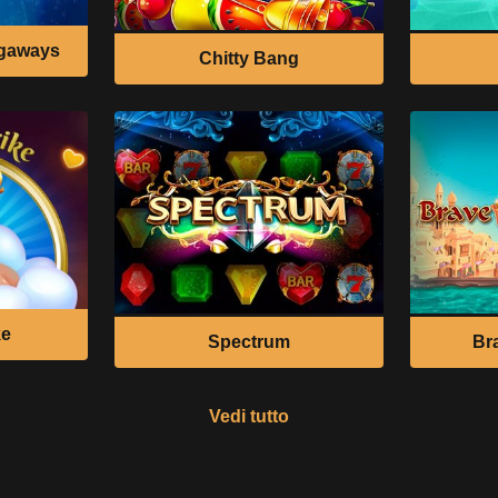
egaways
Chitty Bang
ke
Spectrum
Br
Vedi tutto