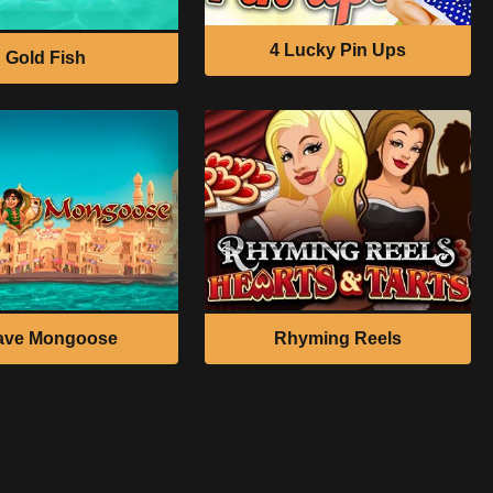
4 Lucky Pin Ups
Gold Fish
ave Mongoose
Rhyming Reels