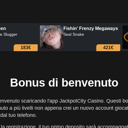
een
Fishin' Frenzy Megaways
e Slugger
Seal Snake
183€
421€
Bonus di benvenuto
benvenuto scaricando l'app JackpotCity Casino. Questi bo
to a più livelli non appena crei un nuovo account giocator
 dal tuo telefono.
a la registrazione, il tuo primo deposito sarà accompagnat