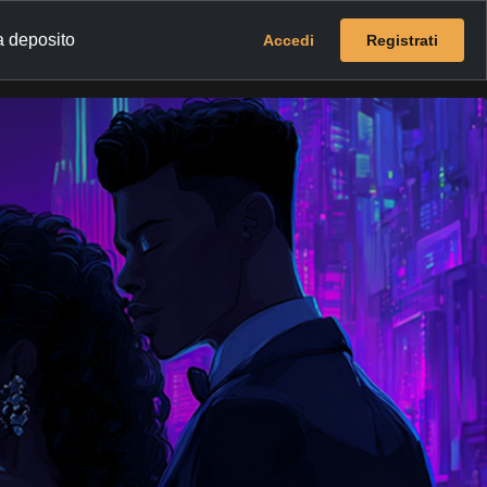
 deposito
Accedi
Registrati