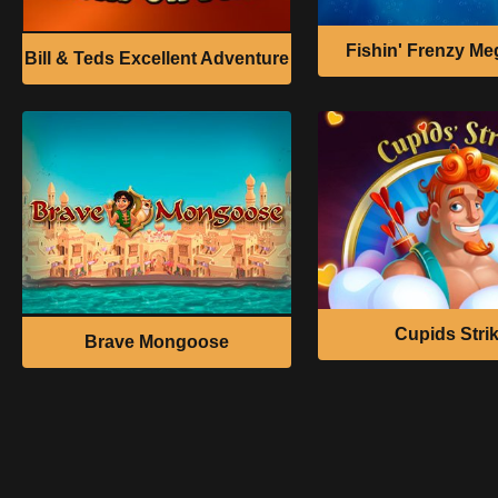
Bill & Teds Excellent Adventure
Fishin' Frenzy M
Cupids Stri
Brave Mongoose